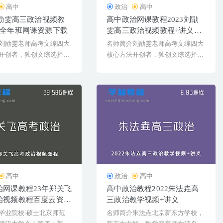
高中
政治
高中
刘勖雯高三政治视频教
高中政治网课教程2023刘勖
义全年班网课资源下载
雯高三政治视频教程+讲义学
习资料下载
刘勖雯老师高考文综四大
名师简介刘勖雯老师高考文综四大
开创者，独创文综选择题
核心方法开创者，独创文综选择题
政治36套大[...
通用技巧、政治36套[&...
高中
政治
高中
治网课教程23年郑关飞
高中政治教程2022朱法垚高
治视频教程百度云资源
三政治教学视频+讲义
假班
毕业院校:硕士北京师范
名师简介朱法垚北京新东方学校，