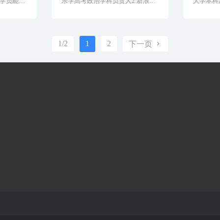
学员能运
乐学高考政治学科负责人2.新浪教
大学本科
..
育栏目高考点评教师[&...
方集团教学
1/2
1
2
下一页