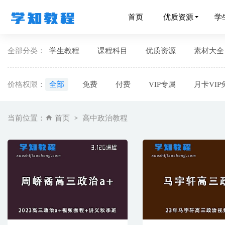
首页
优质资源
学
全部分类：
学生教程
课程科目
优质资源
素材大全
价格权限：
全部
免费
付费
VIP专属
月卡VIP
北京四中
当前位置：
首页
高中政治教程
人教版初
超级记忆
无痛离婚
个人魅力