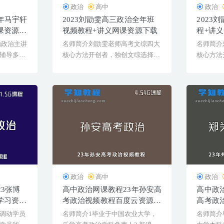
政治
高中
政治
年马宇轩
2023刘勖雯高三政治全年班
2023
课资源下
视频教程+讲义网课资源下载
程+讲
治政治主讲
名师简介刘勖雯老师高考文综四大
名师简介
辅导多人
核心方法开创者，独创文综选择题
核心方法
通用技巧、政治36套大[...
通用技巧、
政治
高中
政治
23张博
高中政治网课教程23年孙安高
高中政
学习资料
考政治视频教程百度云资源下
高考政
载
下载暑
调动学员
名师简介1毕业于中国农业大学，
名师简介