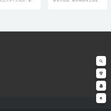
武汉大学个人简历︰新东
新东方在线，酷学网高考文综名
培训师。北[&...
师。厦门新东方学校国[&h...