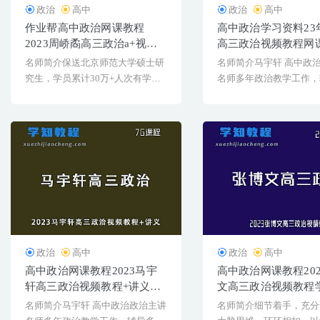
政治
高中
政治
高中
作业帮高中政治网课教程
高中政治学习资料23
2023周峤矞高三政治a+视频
高三政治视频教程网
教程+讲义秋季班
载
名师简介保送北京师范大学硕士研
名师简介马宇轩 高中政
究生，学员累计30万+人次有学员
名师多年政治教学工作，
经1期班课，从23[&...
考入北大、人大、[&h...
政治
高中
政治
高中
高中政治网课教程2023马宇
高中政治网课教程20
轩高三政治视频教程+讲义学
文高三政治视频教程
习资料下载
下载
名师简介马宇轩 高中政治政治主讲
名师简介细节着手，充分