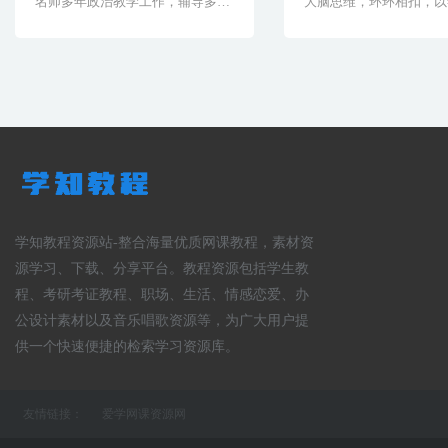
名师多年政治教学工作，辅导多人
大脑思维，环环相扣，以
考入北大、人大、[&h...
用知识为目标，张老师的[.
学知教程资源站-整合海量优质网课教程，素材资
源学习、下载、分享平台。教程资源包括学生教
程、考研考证教程、职场、生活、情感恋爱、办
公设计素材以及音乐唱歌资源等，为广大用户提
供一个快速便捷的检索学习资源库。
友情链接：
爱学网课资源网