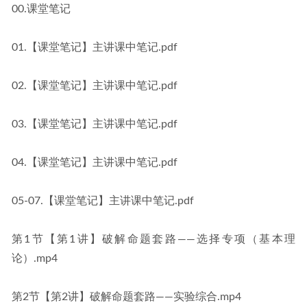
00.课堂笔记
01.【课堂笔记】主讲课中笔记.pdf
02.【课堂笔记】主讲课中笔记.pdf
03.【课堂笔记】主讲课中笔记.pdf
04.【课堂笔记】主讲课中笔记.pdf
05-07.【课堂笔记】主讲课中笔记.pdf
第1节【第1讲】破解命题套路——选择专项（基本理
论）.mp4
第2节【第2讲】破解命题套路——实验综合.mp4