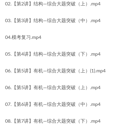
02.【第2讲】结构—综合大题突破（上）.mp4
03.【第3讲】结构—综合大题突破（中）.mp4
04.模考复习.mp4
05.【第4讲】结构—综合大题突破（下）.mp4
06.【第5讲】有机—综合大题突破（上）(1).mp4
06.【第5讲】有机—综合大题突破（上）.mp4
07.【第6讲】有机—综合大题突破（中）.mp4
08.【第7讲】有机—综合大题突破（下）.mp4