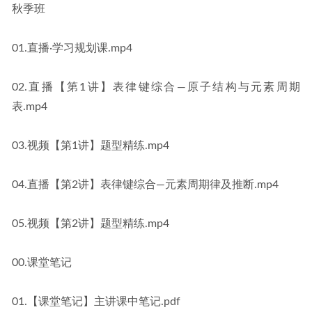
秋季班
01.直播·学习规划课.mp4
02.直播【第1讲】表律键综合—原子结构与元素周期
表.mp4
03.视频【第1讲】题型精练.mp4
04.直播【第2讲】表律键综合—元素周期律及推断.mp4
05.视频【第2讲】题型精练.mp4
00.课堂笔记
01.【课堂笔记】主讲课中笔记.pdf