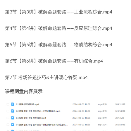
第3节【第3讲】破解命题套路——工业流程综合.mp4
第4节【第4讲】破解命题套路——反应原理综合.mp4
第5节【第5讲】破解命题套路——物质结构综合.mp4
第6节【第6讲】破解命题套路——有机综合.mp4
第7节 考场答题技巧&主讲暖心答疑.mp4
课程网盘内容展示