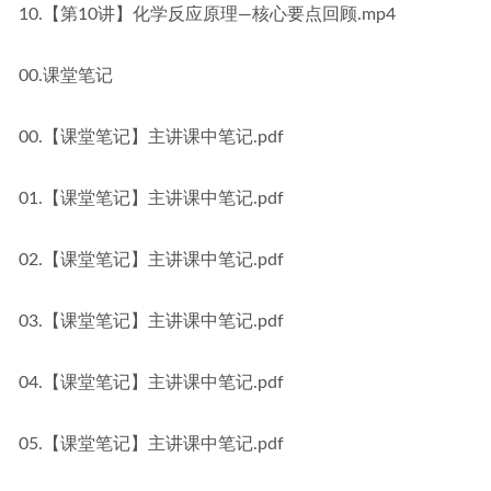
10.【第10讲】化学反应原理—核心要点回顾.mp4
00.课堂笔记
00.【课堂笔记】主讲课中笔记.pdf
01.【课堂笔记】主讲课中笔记.pdf
02.【课堂笔记】主讲课中笔记.pdf
03.【课堂笔记】主讲课中笔记.pdf
04.【课堂笔记】主讲课中笔记.pdf
05.【课堂笔记】主讲课中笔记.pdf