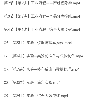
第2节【第2讲】工业流程—生产过程除杂.mp4
第3节【第3讲】工业流程—产品分离提纯.mp4
第4节【第4讲】工业流程—综合大题突破.mp4
05.【第5讲】实验—仪器与基本操作.mp4
06.【第6讲】实验—实验前准备与气体制备.mp4
07.【第7讲】实验—核心反应与数据处理.mp4
08.【第8讲】实验—滴定实验.mp4
09.【第9讲】实验—综合大题突破.mp4