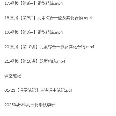
17.视频【第8讲】题型精练.mp4
18.直播【第9讲】元素综合一硫及其化合物.mp4
19.视频【第9讲】题型精练.mp4
20.直播【第10讲】元素综合一氮及其化合物.mp4
21.视频【第10讲】题型精练.mp4
课堂笔记
01-21【课堂笔记】主讲课中笔记.pdf
2025冯琳琳高三化学秋季班