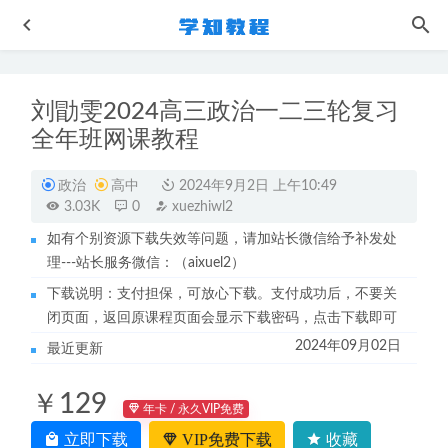
刘勖雯2024高三政治一二三轮复习
全年班网课教程
政治
高中
2024年9月2日 上午10:49
3.03K
0
xuezhiwl2
如有个别资源下载失效等问题，请加站长微信给予补发处
初中英语全套教学课程刘飞飞初一/初二/初三英语教学视频
理---站长服务微信：（aixuel2）
2022-09-25
下载说明：支付担保，可放心下载。支付成功后，不要关
教你如何减肥教学课程
2023-06-04
闭页面，返回原课程页面会显示下载密码，点击下载即可
22年英语六级考证网课历年真题及答案解析(1990~2021)
2024年09月02日
最近更新
2022-11-27
猿辅导初中数学网课教程中考数学教学视频
2022-09-26
￥129
小学语文网课教程全国名校40套小升初语文真题+模拟卷
年卡 / 永久VIP免费
2022-10-18
立即下载
VIP免费下载
收藏