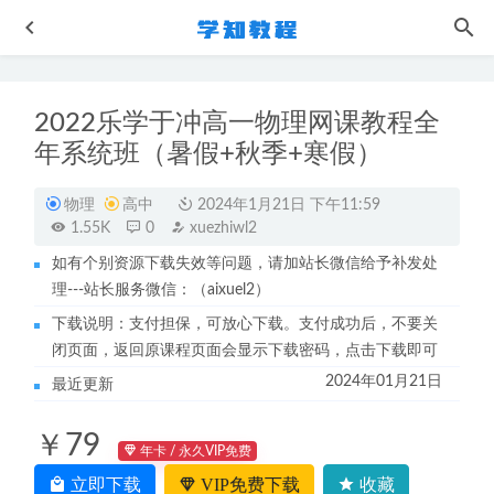
2022乐学于冲高一物理网课教程全
年系统班（暑假+秋季+寒假）
物理
高中
2024年1月21日 下午11:59
1.55K
0
xuezhiwl2
如有个别资源下载失效等问题，请加站长微信给予补发处
作业帮2022段瑞莹高三生物复习视频教程+讲义全年班（暑
理---站长服务微信：（aixuel2）
假+秋季+寒假+春季）
2023-04-13
下载说明：支付担保，可放心下载。支付成功后，不要关
郑关飞23年高三历史课程+讲义全年班
2023-10-15
闭页面，返回原课程页面会显示下载密码，点击下载即可
李政/康永明高中化学网课2022乐学李政/康永明高一化学教
2024年01月21日
最近更新
程全年班（暑秋寒春班）
2024-01-22
23年乐学王嘉庆2023高二数学视频教程（暑假班+秋季班）
￥79
2023-03-30
年卡 / 永久VIP免费
高中数学网课教程2023赵礼显高三数学视频教程+讲义百度
立即下载
VIP免费下载
收藏