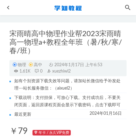
宋雨晴高中物理作业帮2023宋雨晴
高一物理a+教程全年班（暑/秋/寒/
春/班）
物理
高中
2024年1月17日 上午6:53
1.61K
0
xuezhiwl2
万门中学曹炜高中数学视频教程全套
2022-08-14
如有个别资源下载失效等问题，请加站长微信给予补发处
高中语文网课资源教程22年乘风高考语文视频教程+讲义一
理---站长服务微信：（aixuel2）
轮二轮复习全年联报班
2022-08-30
下载说明：支付担保，可放心下载。支付成功后，不要关
作业帮2023一轮复习刘秋龙高三数学a视频教程+讲义秋季班
闭页面，返回原课程页面会显示下载密码，点击下载即可
2022-12-08
2024年01月16日
最近更新
作业帮2022刘聪高三语文复习视频教程+讲义（暑假班+秋季
班）
2023-04-11
￥79
21年刘勖文高中地理教程-高考地理一轮二轮复习视频教程
年卡 / 永久VIP免费