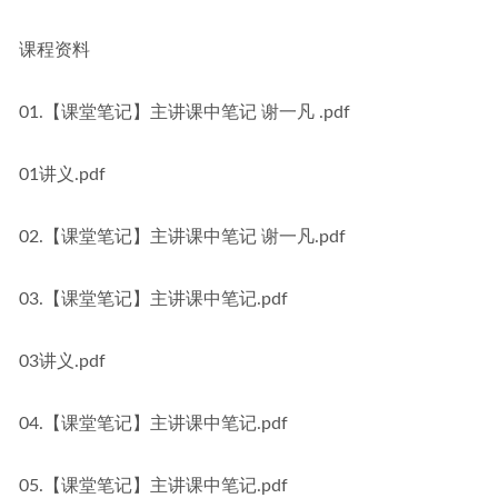
课程资料
01.【课堂笔记】主讲课中笔记 谢一凡 .pdf
01讲义.pdf
02.【课堂笔记】主讲课中笔记 谢一凡.pdf
03.【课堂笔记】主讲课中笔记.pdf
03讲义.pdf
04.【课堂笔记】主讲课中笔记.pdf
05.【课堂笔记】主讲课中笔记.pdf