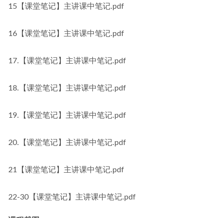
15【课堂笔记】主讲课中笔记.pdf
16【课堂笔记】主讲课中笔记.pdf
17.【课堂笔记】主讲课中笔记.pdf
18.【课堂笔记】主讲课中笔记.pdf
19.【课堂笔记】主讲课中笔记.pdf
20.【课堂笔记】主讲课中笔记.pdf
21【课堂笔记】主讲课中笔记.pdf
22-30【课堂笔记】主讲课中笔记.pdf