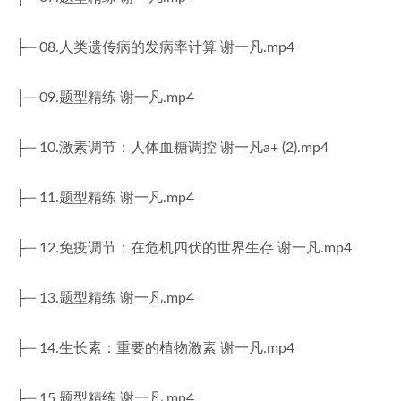
├─ 08.人类遗传病的发病率计算 谢一凡.mp4
├─ 09.题型精练 谢一凡.mp4
├─ 10.激素调节：人体血糖调控 谢一凡a+ (2).mp4
├─ 11.题型精练 谢一凡.mp4
├─ 12.免疫调节：在危机四伏的世界生存 谢一凡.mp4
├─ 13.题型精练 谢一凡.mp4
├─ 14.生长素：重要的植物激素 谢一凡.mp4
├─ 15.题型精练 谢一凡.mp4