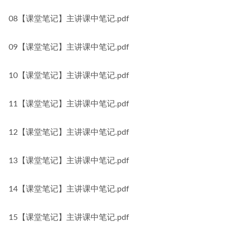
08【课堂笔记】主讲课中笔记.pdf
09【课堂笔记】主讲课中笔记.pdf
10【课堂笔记】主讲课中笔记.pdf
11【课堂笔记】主讲课中笔记.pdf
12【课堂笔记】主讲课中笔记.pdf
13【课堂笔记】主讲课中笔记.pdf
14【课堂笔记】主讲课中笔记.pdf
15【课堂笔记】主讲课中笔记.pdf