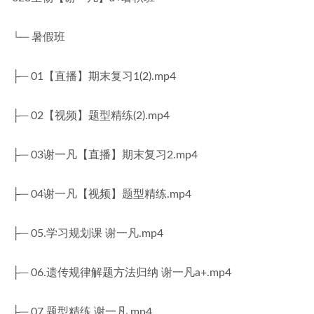
└─ 暑假班
├─ 01【直播】期末复习1(2).mp4
├─ 02【视频】题型精练(2).mp4
├─ 03谢一凡【直播】期末复习2.mp4
├─ 04谢一凡【视频】题型精练.mp4
├─ 05.学习规划课 谢一凡.mp4
├─ 06.遗传规律解题方法归纳 谢一凡a+.mp4
├─ 07.题型精练 谢一凡.mp4