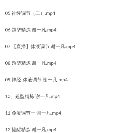
05.神经调节（二）.mp4
06.题型精炼 谢一凡.mp4
07.【直播】体液调节 谢一凡.mp4
08.题型精炼 谢一凡.mp4
09.神经-体液调节 谢一凡.mp4
10、题型精炼 谢一凡.mp4
11.免疫调节一 谢一凡.mp4
12.提醒精炼 谢一凡.mp4