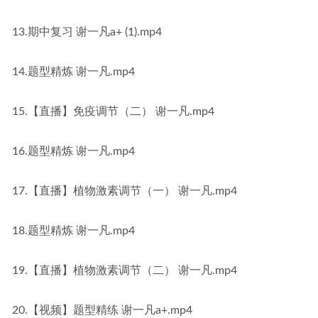
13.期中复习 谢一凡a+ (1).mp4
14.题型精炼 谢一凡.mp4
15.【直播】免疫调节（二） 谢一凡.mp4
16.题型精炼 谢一凡.mp4
17.【直播】植物激素调节（一） 谢一凡.mp4
18.题型精炼 谢一凡.mp4
19.【直播】植物激素调节（二） 谢一凡.mp4
20.【视频】题型精练 谢一凡a+.mp4