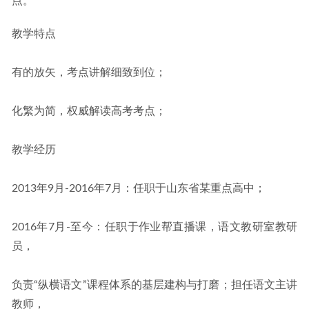
点。
教学特点
有的放矢，考点讲解细致到位；
化繁为简，权威解读高考考点；
教学经历
2013年9月-2016年7月：任职于山东省某重点高中；
2016年7月-至今：任职于作业帮直播课，语文教研室教研
员，
负责“纵横语文”课程体系的基层建构与打磨；担任语文主讲
教师，