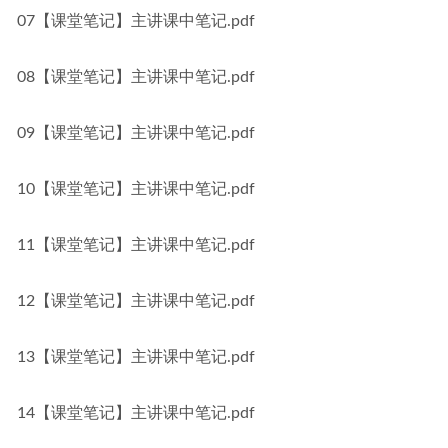
07【课堂笔记】主讲课中笔记.pdf
08【课堂笔记】主讲课中笔记.pdf
09【课堂笔记】主讲课中笔记.pdf
10【课堂笔记】主讲课中笔记.pdf
11【课堂笔记】主讲课中笔记.pdf
12【课堂笔记】主讲课中笔记.pdf
13【课堂笔记】主讲课中笔记.pdf
14【课堂笔记】主讲课中笔记.pdf