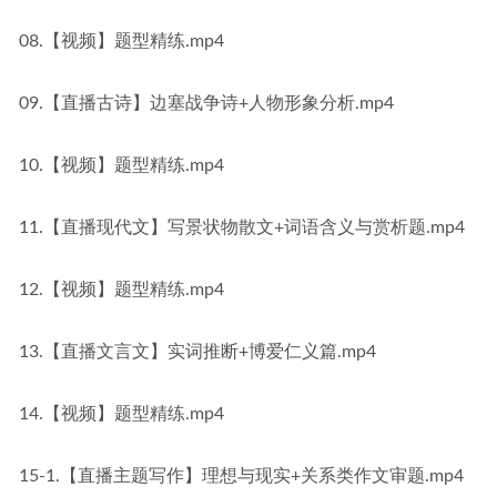
08.【视频】题型精练.mp4
09.【直播古诗】边塞战争诗+人物形象分析.mp4
10.【视频】题型精练.mp4
11.【直播现代文】写景状物散文+词语含义与赏析题.mp4
12.【视频】题型精练.mp4
13.【直播文言文】实词推断+博爱仁义篇.mp4
14.【视频】题型精练.mp4
15-1.【直播主题写作】理想与现实+关系类作文审题.mp4