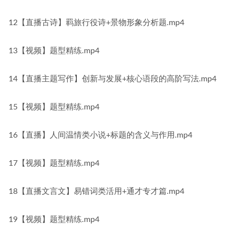
12【直播古诗】羁旅行役诗+景物形象分析题.mp4
13【视频】题型精练.mp4
14【直播主题写作】创新与发展+核心语段的高阶写法.mp4
15【视频】题型精练.mp4
16【直播】人间温情类小说+标题的含义与作用.mp4
17【视频】题型精练.mp4
18【直播文言文】易错词类活用+通才专才篇.mp4
19【视频】题型精练.mp4