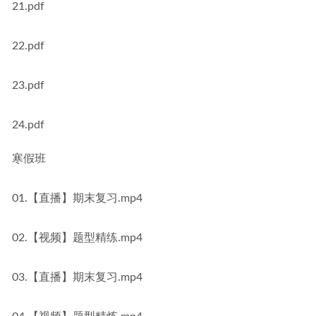
21.pdf
22.pdf
23.pdf
24.pdf
寒假班
01.【直播】期末复习.mp4
02.【视频】题型精练.mp4
03.【直播】期末复习.mp4