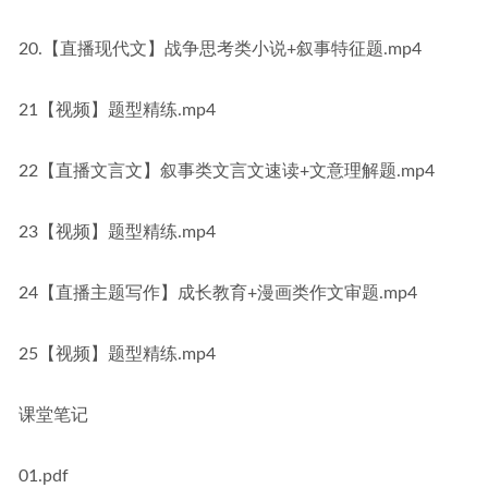
20.【直播现代文】战争思考类小说+叙事特征题.mp4
21【视频】题型精练.mp4
22【直播文言文】叙事类文言文速读+文意理解题.mp4
23【视频】题型精练.mp4
24【直播主题写作】成长教育+漫画类作文审题.mp4
25【视频】题型精练.mp4
课堂笔记
01.pdf