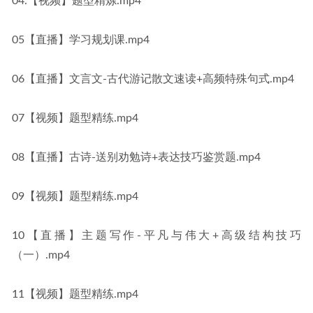
04.【视频】题型精炼.mp4
05【直播】学习规划课.mp4
06【直播】文言文-古代游记散文速读+高频特殊句式.mp4
07【视频】题型精练.mp4
08【直播】古诗-送别劝勉诗+表达技巧鉴赏题.mp4
09【视频】题型精练.mp4
10【直播】主题写作-平凡与伟大+高级结构技巧
（一）.mp4
11【视频】题型精练.mp4