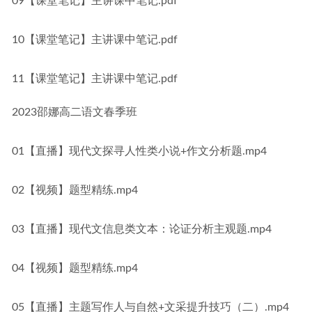
09【课堂笔记】主讲课中笔记.pdf
10【课堂笔记】主讲课中笔记.pdf
11【课堂笔记】主讲课中笔记.pdf
2023邵娜高二语文春季班
01【直播】现代文探寻人性类小说+作文分析题.mp4
02【视频】题型精练.mp4
03【直播】现代文信息类文本：论证分析主观题.mp4
04【视频】题型精练.mp4
05【直播】主题写作人与自然+文采提升技巧（二）.mp4