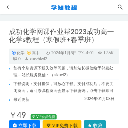
成功化学网课作业帮2023成功高一
化学s教程（寒假班+春季班）
化学
高中
2024年1月8日 下午4:01
1.36K
0
xuezhiwl2
如有个别资源下载失效等问题，请加站长微信给予补发处
高中数学网课2023赵礼显高三数学视频教程+讲义学习资料
理---站长服务微信：（aixuel2）
下载（暑假班+秋季班）
2022-11-12
下载说明：支付担保，可放心下载。支付成功后，不要关
俄语网课教程新概念俄语视频教程
2022-11-04
闭页面，返回原课程页面会显示下载密码，点击下载即可
学前教育博雅小课堂物理教学视频-复杂宇宙的简单原理
2024年01月08日
最近更新
2022-10-27
高中化学网课教程作业帮2023康冲高二化学a+教程暑假班-
￥49
视频教程+讲义
2022-09-12
VIP会员免费
作业帮高中数学网课教程23年田夏林数学a+暑假班视频教程
立即下载
VIP免费下载
收藏