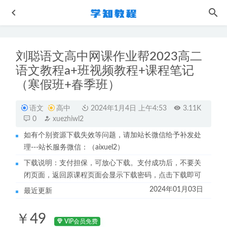
刘聪语文高中网课作业帮2023高二
语文教程a+班视频教程+课程笔记
（寒假班+春季班）
语文
高中
2024年1月4日 上午4:53
3.11K
0
xuezhiwl2
KFC肯德基系列技术配方课程
2023-07-14
如有个别资源下载失效等问题，请加站长微信给予补发处
熊猫写字课课程识字学字视频教程
2022-10-10
理---站长服务微信：（aixuel2）
高中语文网课教程作业帮2023张亚柔高三语文a+一轮复习视
下载说明：支付担保，可放心下载。支付成功后，不要关
频教程+讲义（暑假班）
2022-09-15
闭页面，返回原课程页面会显示下载密码，点击下载即可
作业帮高中物理网课杨会英高三物理a+视频教程+讲义（暑
2024年01月03日
最近更新
假班+秋季班）
2022-12-11
王群地理网课2023作业帮高二地理视频教程+课程笔记（寒
￥49
假班+春季班）
2024-01-06
VIP会员免费