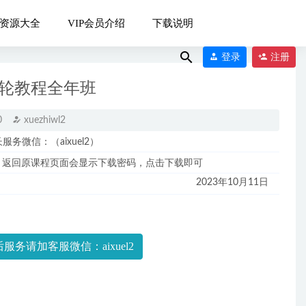
资源大全
VIP会员介绍
下载说明
登录
注册
三轮教程全年班
0
xuezhiwl2
微信：（aixuel2）
，返回原课程页面会显示下载密码，点击下载即可
2023年10月11日
季班+寒假班
服务请加客服微信：aixuel2