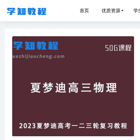
首页
优质资源
学
袁慧202
凯叔亲子
2022计
作业帮20
周永亮高
+春季班）
20