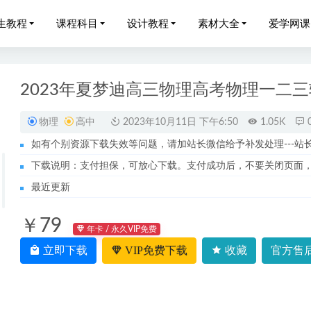
生教程
课程科目
设计教程
素材大全
爱学网课
2023年夏梦迪高三物理高考物理一二
物理
高中
2023年10月11日 下午6:50
1.05K
如有个别资源下载失效等问题，请加站长微信给予补发处理---站长服务
3高三英语a+全年班（暑/秋/寒/春班）
2023-09-27
下载说明：支付担保，可放心下载。支付成功后，不要关闭页面
育儿系列网课教程合集
2023-02-06
最近更新
算机408考研SVIP视频教程全程班网课资源下载
2022-11-19
￥79
23李伟高二化学s春季班课程+讲义笔记
2023-07-26
年卡 / 永久VIP免费
中数学网课作业帮2023周永亮高二数学课改a全年班（暑假班+秋
立即下载
VIP免费下载
收藏
官方售后
24-01-15