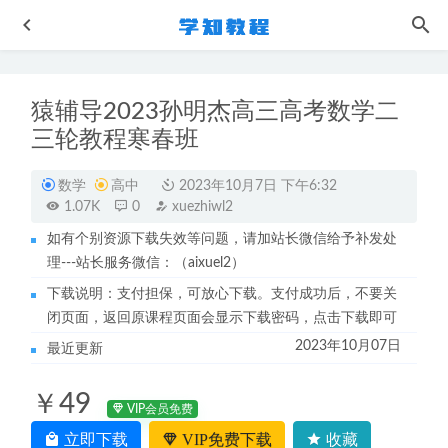
猿辅导2023孙明杰高三高考数学二
三轮教程寒春班
数学
高中
2023年10月7日 下午6:32
1.07K
0
xuezhiwl2
如有个别资源下载失效等问题，请加站长微信给予补发处
正餐西餐欧式美食教学视频
2023-07-08
理---站长服务微信：（aixuel2）
轻食蔬菜水果沙拉配方全套视频教程
2023-07-07
下载说明：支付担保，可放心下载。支付成功后，不要关
作业帮2023邓康尧高三生物a+班寒春班23年高考生物二三轮
闭页面，返回原课程页面会显示下载密码，点击下载即可
复习教程
2023-06-29
2023年10月07日
最近更新
2023年黄夫人高一/高二物理视频教程+讲义全套
2022-12-31
小学数学网课教程233网校小学奥数视频教程
2022-10-19
￥49
VIP会员免费
立即下载
VIP免费下载
收藏