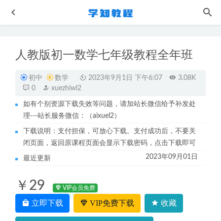
人教版初一数学七年级教程全年班
初中
数学
2023年9月1日 下午6:07
3.08K
0
xuezhiwl2
如有个别资源下载失效等问题，请加站长微信给予补发处
理---站长服务微信：（aixuel2）
邵轶辰2024高三历史一二三轮复习全年班网课教程
2024-08-
29
下载说明：支付担保，可放心下载。支付成功后，不要关
闭页面，返回原课程页面会显示下载密码，点击下载即可
作业帮2023郑梦瑶高三物理a+春季班高考物理二三轮复习视
2023年09月01日
频教程+课堂笔记
2023-06-08
最近更新
高中数学网课教程2023邓城高三数学总复习视频教程百度云
￥29
资源下载
2022-09-22
VIP会员免费
2023作业帮龚政高二物理a班寒假班视频教程+课堂笔记
立即下载
VIP免费下载
收藏
2023-05-12