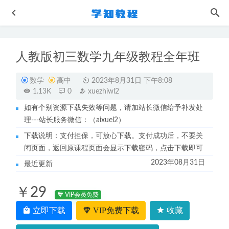
人教版初三数学九年级教程全年班
数学
高中
2023年8月31日 下午8:08
1.13K
0
xuezhiwl2
如有个别资源下载失效等问题，请加站长微信给予补发处
理---站长服务微信：（aixuel2）
【斑马语文】小学语文网课教学视频
2023-02-11
下载说明：支付担保，可放心下载。支付成功后，不要关
陆琪的人生成长系列课
2023-03-24
闭页面，返回原课程页面会显示下载密码，点击下载即可
21年6月商志英语四级全程视频教程+讲义-听力/阅读/词汇/
2023年08月31日
最近更新
翻译等
2022-12-02
作业帮2023刘秋龙高三数学a+寒春班23年高考数学二三轮复
￥29
习教程
2023-06-23
VIP会员免费
深度之眼-Python 编程高手之路网课视频教程+讲义
立即下载
VIP免费下载
收藏
2022-11-
23