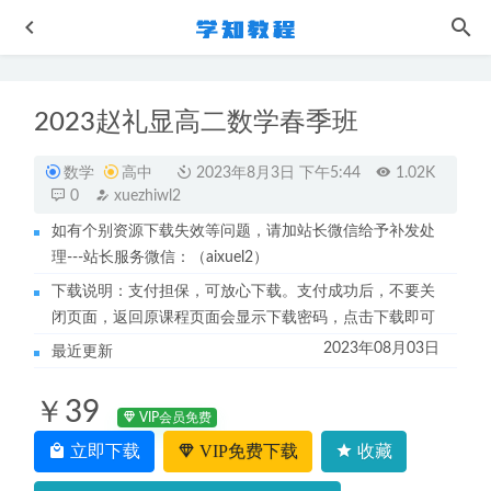
2023赵礼显高二数学春季班
数学
高中
2023年8月3日 下午5:44
1.02K
0
xuezhiwl2
如有个别资源下载失效等问题，请加站长微信给予补发处
理---站长服务微信：（aixuel2）
朱丹使命力21讲 点燃非凡法自己
2023-06-02
下载说明：支付担保，可放心下载。支付成功后，不要关
韩语网课教程韩语入门从基础学到大神精讲课
2022-11-04
闭页面，返回原课程页面会显示下载密码，点击下载即可
23年高中语文网课教程作业帮2023曲增瑞高三语文s一轮复
2023年08月03日
最近更新
习视频教程+讲义（暑假班+秋季班）
2022-12-17
学魁榜高考教程许鹿冰高考物理冲刺课视频教程+讲义讲解
￥39
2022-07-26
VIP会员免费
教你怎样写作文-王明欢小学思维导图作文课
立即下载
VIP免费下载
收藏
2022-10-13