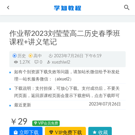
作业帮2023刘莹莹高二历史春季班
课程+讲义笔记
历史
高中
2023年7月26日 下午6:19
1.27K
0
xuezhiwl2
如有个别资源下载失效等问题，请加站长微信给予补发处
强势自律蜕变营教学课程
2023-05-29
理---站长服务微信：（aixuel2）
黄冈中学初中数学全套课程-初一初二初三全套
2022-09-27
下载说明：支付担保，可放心下载。支付成功后，不要关
作业帮2023张亚柔高三语文a+寒春班视频教程+课程笔记23
闭页面，返回原课程页面会显示下载密码，点击下载即可
年高考语文二三轮复习课程
2023-06-21
2023年07月26日
最近更新
2023赵礼显高三数学高考一二三轮复习教程+讲义
2023-10-
11
￥29
猿辅导高中数学网课教程23年问闫伟高三数学视频教程+讲
VIP会员免费
义秋季班
2022-11-15
立即下载
VIP免费下载
收藏