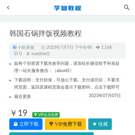
韩国石锅拌饭视频教程
小吃美食
2023年7月7日 下午8:48
1.16K
0
xuezhiwl2
如有个别资源下载失效等问题，请加站长微信给予补发处
理---站长服务微信：（aixuel2）
2023猿辅导张鹏高三生物讲义
2023-05-13
下载说明：支付担保，可放心下载。支付成功后，不要关
2023刘勖雯高三历史视频教程+讲义高考历史二三轮复习第
闭页面，返回原课程页面会显示下载密码，点击下载即可
四阶段教程
2023-06-18
2023年07月07日
最近更新
猿辅导高中历史网课2023王晓明高三历史一轮复习视频教程
暑假班
2022-12-13
￥19
英语四级考证网课22年考虫四级Promax全程视频教程+讲义
VIP会员免费
+mp3
2022-11-27
立即下载
VIP免费下载
收藏
作业帮2022段瑞莹高三生物复习视频教程+讲义全年班（暑