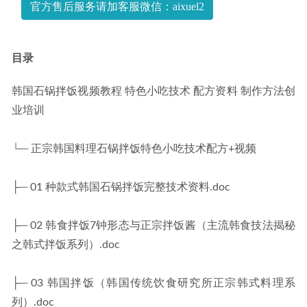
官方售后服务请加客服微信：aixuel2
假+秋季+寒假+春季）
2023-04-13
目录
韩国石锅拌饭视频教程 特色小吃技术 配方资料 制作方法创
业培训
└─ 正宗韩国料理石锅拌饭特色小吃技术配方+视频
├─ 01 种款式韩国石锅拌饭完整技术资料.doc
├─ 02 韩食拌饭7钟形态与正宗拌饭酱（主流韩食技法揭秘
之韩式拌饭系列）.doc
├─ 03 韩国拌饭（韩国传统饮食研究所正宗韩式料理系
列）.doc