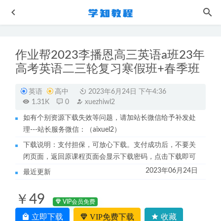
作业帮2023李播恩高三英语a班23年
高考英语二三轮复习寒假班+春季班
英语
高中
2023年6月24日 下午4:36
1.31K
0
xuezhiwl2
如有个别资源下载失效等问题，请加站长微信给予补发处
初中历史网课教程简单学习网孙玲玲初三历史视频教程+讲
理---站长服务微信：（aixuel2）
义
2022-10-09
下载说明：支付担保，可放心下载。支付成功后，不要关
亲子教育育儿愈己的心理课网课教程下载
2022-12-09
闭页面，返回原课程页面会显示下载密码，点击下载即可
刘勖雯地理高中网课2023高三地理视频教程+讲义高考地理
2023年06月24日
最近更新
一二三轮复习教程
2024-01-03
学而思赵紫涵小学英语教程50讲 乐学英语小升初总复习
￥49
2022-10-13
VIP会员免费
作业帮2023田夏林高二数学a+网课教程+讲义暑假班
2023-
立即下载
VIP免费下载
收藏