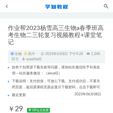
作业帮2023杨雪高三生物a春季班高
考生物二三轮复习视频教程+课堂笔
记
生物
高中
2023年6月8日 下午9:20
1.34K
0
xuezhiwl2
作业帮高中政治网课教程22年周峤矞高三政治复习视频教程
+讲义
2022-08-28
如有个别资源下载失效等问题，请加站长微信给予补发处
理---站长服务微信：（aixuel2）
21年6月商志英语六级考证全程视频教程+讲义-听力/阅读/词
汇/翻译等
2022-12-02
下载说明：支付担保，可放心下载。支付成功后，不要关
闭页面，返回原课程页面会显示下载密码，点击下载即可
学魁榜魏子元高中历史视频教程+讲义全套课程
2022-07-31
2023年06月08日
最近更新
赵礼显高中数学网课2023赵礼显高一数学全年班（暑假班
+秋季班+寒假班+春季班）
2024-01-19
￥29
高中生物网课教程2023于佳卉高三生物视频教程学习资料下
VIP会员免费