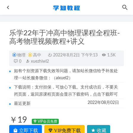
乐学22年于冲高中物理课程全程班-
高考物理视频教程+讲义
物理
高中
2022年8月2日 下午9:13
1.5K
0
xuezhiwl2
如有个别资源下载失效等问题，请加站长微信给予补发处
作业帮2022文旭刚高一英语a+全年班课程+课堂笔记+讲义
理---站长服务微信：（aixuel2）
2023-07-21
下载说明：支付担保，可放心下载。支付成功后，不要关
2023腾讯课堂坤哥高三物理课程高考物理二三轮复习教程
闭页面，返回原课程页面会显示下载密码，点击下载即可
2023-06-18
2022年08月02日
最近更新
高中语文网课教程2023作业帮曲增瑞高三语文s视频教程+讲
义（暑假班）
2022-09-16
￥19
2023王梦抒高三数学一轮复习讲义上下册
2023-05-13
VIP会员免费
2023马昕高三语文视频教程网课资源下载
2022-11-13
立即下载
VIP免费下载
收藏