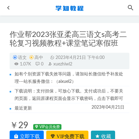
作业帮2023张亚柔高三语文s高考二
轮复习视频教程+课堂笔记寒假班
语文
高中
2023年4月21日 下午6:00
1.07K
0
xuezhiwl2
如有个别资源下载失效等问题，请加站长微信给予补发处
猿辅导高中化学教程2023铁健栩高一化学视频教程暑假班
理---站长服务微信：（aixuel2）
2022-09-11
下载说明：支付担保，可放心下载。支付成功后，不要关
高中数学网课2023凉学长高三数学视频教程学习资料下载
闭页面，返回原课程页面会显示下载密码，点击下载即可
2022-11-14
2023年04月21日
最近更新
高中数学网课教程有道23年胡源高考数学一轮复习视频教程
2022-09-21
￥29
柏杜法学考试视频教程-民法/刑法精讲课程
2022-12-01
VIP会员免费
夏梦迪2024高三物理一二三轮复习全年班网课教程
2024-08-
立即下载
VIP免费下载
收藏