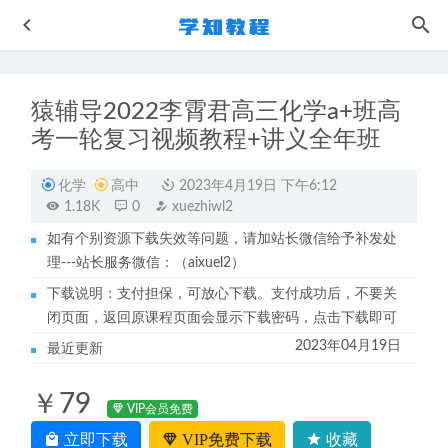
猿辅导2022李霄君高三化学a+班高
考一轮复习视频教程+讲义全年班
化学
高中
2023年4月19日 下午6:12
1.18K
0
xuezhiwl2
如有个别资源下载失效等问题，请加站长微信给予补发处
21年6月刘晓艳团队英语六级考证视频教程+讲义
2022-12-02
理---站长服务微信：（aixuel2）
作业帮高中语文教程2021年高考语文复习资料讲义+视频教
下载说明：支付担保，可放心下载。支付成功后，不要关
程
2022-09-01
闭页面，返回原课程页面会显示下载密码，点击下载即可
人教版初一地理七年级教程全年班
2023-09-23
2023年04月19日
最近更新
高中生物网课教程2023周芳煜高三生物视频教程学习资料下
载
2022-11-11
￥79
2023陶然高三英语高考一二三轮复习教程全年班
VIP会员免费
2023-10-11
立即下载
VIP免费下载
收藏