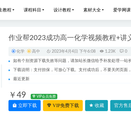
生教程
课程科目
设计教程
素材大全
爱学网课
作业帮2023成功高一化学视频教程+讲
化学
高中
2023年4月4日 下午6:08
1.23K
0
如有个别资源下载失效等问题，请加站长微信给予补发处理---站长服务
25何红艳高三英语a+一二三轮轮复习全年班
2025-10-30
下载说明：支付担保，可放心下载。支付成功后，不要关闭页面
邵轶辰高三历史课程高考历史二三轮复习教程
2023-06-17
最近更新
中数学网课2023刘天麒高三数学a视频教程+讲义（暑假班+秋季
￥49
廖耀华高三化学a+班高考一轮复习视频教程+讲义（暑假班+秋季班）
VIP会员免费
王嘉庆高中数学教程全程班-视频教程+讲义
立即下载
VIP免费下载
收藏
官方售后
2022-08-02