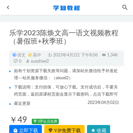
乐学2023陈焕文高一语文视频教程
（暑假班+秋季班）
语文
高中
2023年4月2日 下午8:06
1.34K
0
xuezhiwl2
如有个别资源下载失效等问题，请加站长微信给予补发处
爱与性的实操手册-让爱你的人更爱你
2023-05-19
理---站长服务微信：（aixuel2）
作业帮2023林森高三化学a+春季班高考化学二三轮复习视频
下载说明：支付担保，可放心下载。支付成功后，不要关
教程+课堂笔记
2023-06-07
闭页面，返回原课程页面会显示下载密码，点击下载即可
23年乐学王嘉庆2023高二数学视频教程（暑假班+秋季班）
2023年04月02日
最近更新
2023-03-30
2023版《高考必刷题合订本（全国版）》狂K重难点共400余
￥49
页
2023-05-19
VIP会员免费
徐弃郁·美国简史30讲
2023-06-02
立即下载
VIP免费下载
收藏