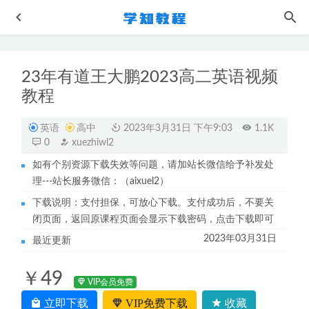
23年有道王大鹏2023高二英语视频
教程
英语
高中
2023年3月31日 下午9:03
1.1K
0
xuezhiwl2
如有个别资源下载失效等问题，请加站长微信给予补发处
2021一年级檀梦茜大语文直播班网课教程
2023-02-12
理---站长服务微信：（aixuel2）
2021教招学科FB-语文（全国）教师招聘考试视频教程+讲义
下载说明：支付担保，可放心下载。支付成功后，不要关
2022-12-02
闭页面，返回原课程页面会显示下载密码，点击下载即可
学前教育熊猫写字课识字学字教程
2022-10-24
2023年03月31日
最近更新
冰鉴面相识人术视频教程
2023-06-03
企业管理2022【高教社】管理类联考 网课教学视频
2022-
￥49
11-05
VIP会员免费
立即下载
VIP免费下载
收藏