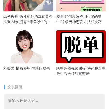
恋爱教程-两性相处的幸福黄金
撩学,如何高效撩到心仪的男
法则-让你拥有 “零争吵 ”的完
生-追求男神恋爱方法和技巧
美爱情
刘媛媛-情商修炼 情绪疗愈书
脱单必修视频课程-快速脱离单
身生活进行甜蜜恋爱
发表回复