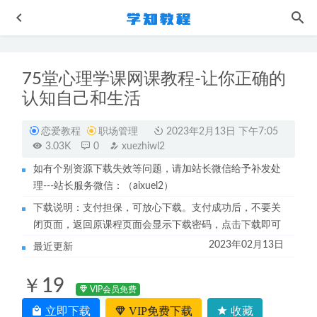
75堂心理学课网课教程-让你正确的
认知自己和生活
恋爱教程
职场管理
2023年2月13日 下午7:05
3.03K
0
xuezhiwl2
如有个别资源下载失效等问题，请加站长微信给予补发处
土耳其语中级强化教学课程
2022-10-31
理---站长服务微信：（aixuel2）
2023张鹏高三生物教程猿辅导23年高考生物二三轮复习春季
下载说明：支付担保，可放心下载。支付成功后，不要关
班
2023-06-13
闭页面，返回原课程页面会显示下载密码，点击下载即可
韩语网课教程新延世韩国语6册教程+讲义
2022-11-04
2023年02月13日
最近更新
2023刘勖雯高三地理一轮复习视频教程+讲义（第二阶段）
2022-12-25
￥19
2025张鹏高三生物一二三轮复习网课教程全年班
VIP会员免费
2025-08-13
立即下载
VIP免费下载
收藏