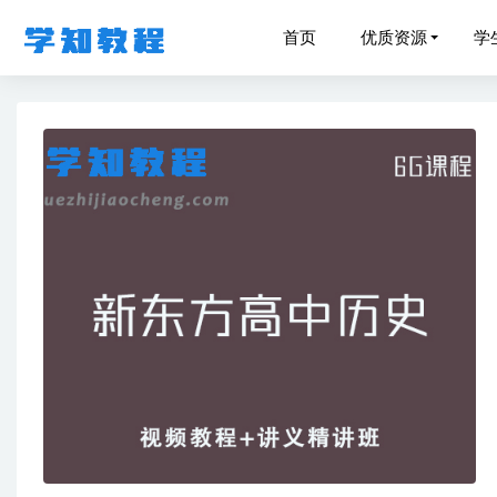
首页
优质资源
学
作业帮2
猿辅导高
瑜伽教程
祖少磊高中
01-17
21年张