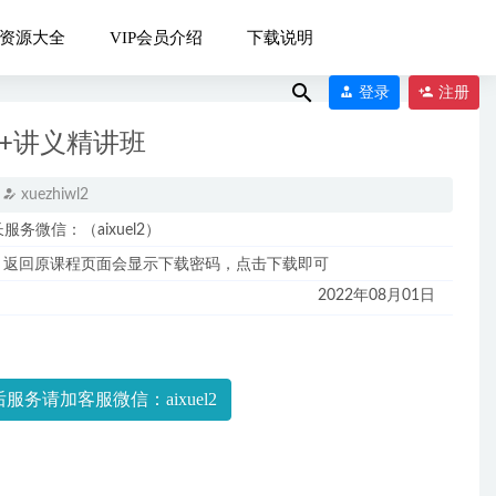
资源大全
VIP会员介绍
下载说明
登录
注册
+讲义精讲班
xuezhiwl2
微信：（aixuel2）
6-23
，返回原课程页面会显示下载密码，点击下载即可
2022年08月01日
春/班）
2024-
服务请加客服微信：aixuel2