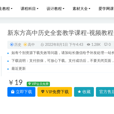
生教程
课程科目
设计教程
素材大全
爱学网课
新东方高中历史全套教学课程-视频教程
历史
高中
2022年8月1日 下午4:43
1.28K
0
如有个别资源下载失效等问题，请加站长微信给予补发处理---站长服务
023谭梦云高三数学s寒春班23年高考数学二三轮复习寒春班
2023-0
下载说明：支付担保，可放心下载。支付成功后，不要关闭页面
中化学教程2023铁健栩高一化学视频教程暑假班
2022-09-11
最近更新
-每天15分钟丰胸让你拥有一个完美身材
2023-06-03
￥19
数学网课作业帮2023祖少磊高一数学a+教程全年班（暑/秋/寒/
VIP会员免费
立即下载
VIP免费下载
收藏
官方售后
艳平高中地理全年班视频教程
2022-07-31