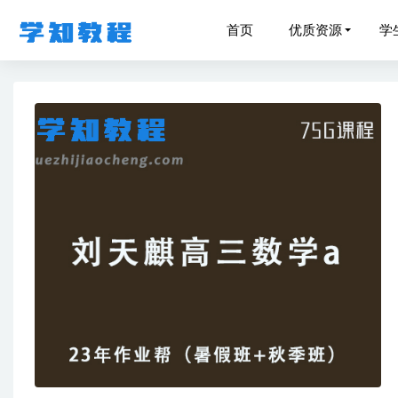
首页
优质资源
学
初中物理
男女关系
猿辅导吴
作业帮2
罗斐然高中