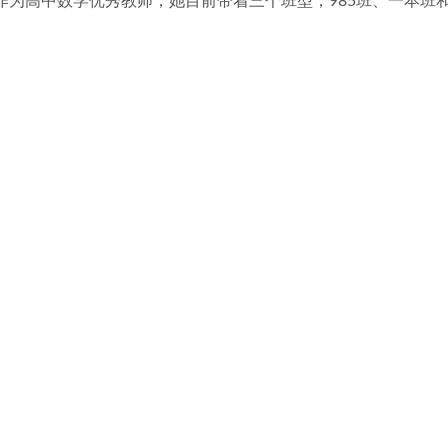
作为高中数学优秀教师，她目前带着三个班型，985班、一本班