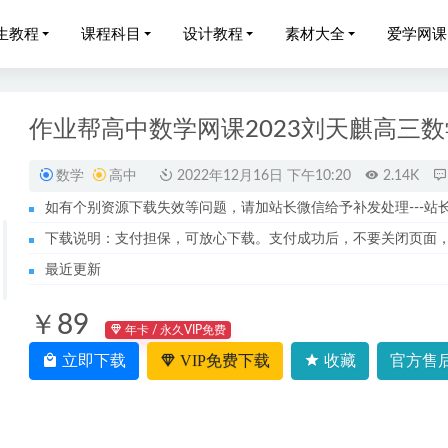
生教程
课程科目
设计教程
素材大全
爱学网课
作业帮高中数学网课2023刘天麒高三
数学
高中
2022年12月16日 下午10:20
2.14K
如有个别资源下载失效等问题，请加站长微信给予补发处理---站长服务
网课教程简单学习网初三物理视频教程+讲义+中考复习专题
2022
下载说明：支付担保，可放心下载。支付成功后，不要关闭页面
的25堂心理教学课程
2023-05-21
最近更新
春雷高中数学选填技巧专练视频教程
2022-08-07
￥89
023林婉晴高三物理a+班课程23年高考物理二三轮复习教程春季班
年卡 / 永久VIP免费
语文作业帮2023罗斐然高一语文教程全年班（暑/秋/寒/春/班）
立即下载
VIP免费下载
收藏
官方售后