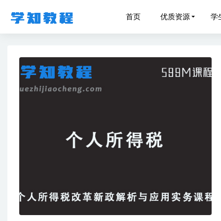
首页
优质资源
学
作业帮2
高中数学
刘勖雯2
2023
猿辅导2