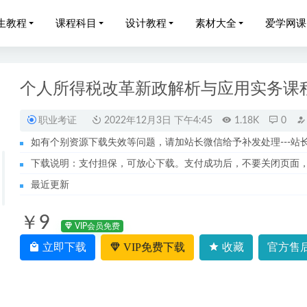
生教程
课程科目
设计教程
素材大全
爱学网课
个人所得税改革新政解析与应用实务课
职业考证
2022年12月3日 下午4:45
1.18K
0
如有个别资源下载失效等问题，请加站长微信给予补发处理---站长服务
023陈晨高一语文寒假班网课视频教程+课堂笔记
2023-05-17
下载说明：支付担保，可放心下载。支付成功后，不要关闭页面
网课教程2023邓城高三数学总复习视频教程百度云资源下载
2022-
最近更新
3年高三历史课程+讲义全年班
2023-10-15
￥9
张艳平高三高考地理二三轮教程寒春班+讲义
2023-10-09
VIP会员免费
022李搏高三物理a+班高考一轮复习视频教程+讲义全年班
立即下载
VIP免费下载
收藏
官方售后
2023-04-