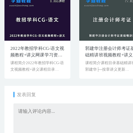
2022年教招学科CG-语文视
郭建华注册会计师考证
频教程+讲义网课学习资料
础精讲班视频教程+讲义
下载
课程简介2022年教招学科CG-语
课程简介课程目录基础精讲班
文视频教程+讲义课程目录
郭建华├─按章讲义更新
【01】2022教招[&h...
│├─kj_jc_g[&helli...
发表回复