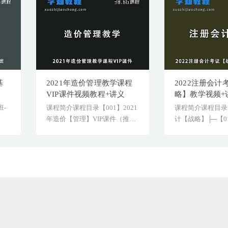
基
2021年造价管理教学课程
2022注册会计
VIP课件视频教程+讲义
略】教学视频+
源下载
-
课程简介课程目录【001】2021
课程简介课程目录2
年造价【管理】VIP课件（推
计【战略】├─【0
荐）├─【01[&he...
│├─01[&helli...