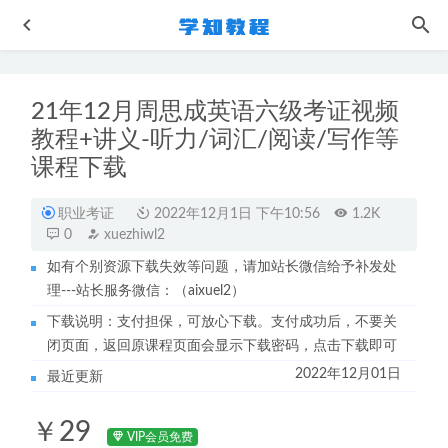
21年12月周思成英语六级考证视频
教程+讲义-听力/词汇/阅读/写作等
课程下载
职业考证
2022年12月1日 下午10:56
1.2K
0
xuezhiwl2
猿辅导高中语文网课2023成瑞瑞高三语文一轮视频教程+讲
义（暑假班+秋季班）
2022-12-05
如有个别资源下载失效等问题，请加站长微信给予补发处
理---站长服务微信：（aixuel2）
2023国家玮高考语文第一二三四阶段课程+讲义
2023-10-11
下载说明：支付担保，可放心下载。支付成功后，不要关
作业帮高中英语网课2023袁惠高三英语a+一轮复习视频教程
闭页面，返回原课程页面会显示下载密码，点击下载即可
+讲义（暑假班+秋季班）
2022-12-17
2022年12月01日
最近更新
马继华：5G机遇创业布局与思考
2023-06-02
赵礼显数学网课2023高一数学课程寒假班+春季班
2024-01-
￥29
13
VIP会员免费