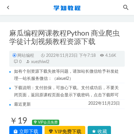
麻瓜编程网课教程Python 商业爬虫
学徒计划视频教程资源下载
网站编程
2022年11月23日 下午7:18
4.16K
0
xuezhiwl2
如有个别资源下载失效等问题，请加站长微信给予补发处
新东方2022法硕视频教程+讲义
2022-11-28
理---站长服务微信：（aixuel2）
个人所得税改革新政解析与应用实务课程
2022-12-03
下载说明：支付担保，可放心下载。支付成功后，不要关
学而思赵紫涵小学英语教程50讲 乐学英语小升初总复习
闭页面，返回原课程页面会显示下载密码，点击下载即可
2022-10-13
2022年11月23日
最近更新
徐晓菁2024高三政治一二三轮复习全年班网课教程
2024-09-
02
￥19
大学数学网课教程2022考研数学教学周洋鑫一笑而过视频教
VIP会员免费
程+讲义
2022-10-28
立即下载
VIP免费下载
收藏