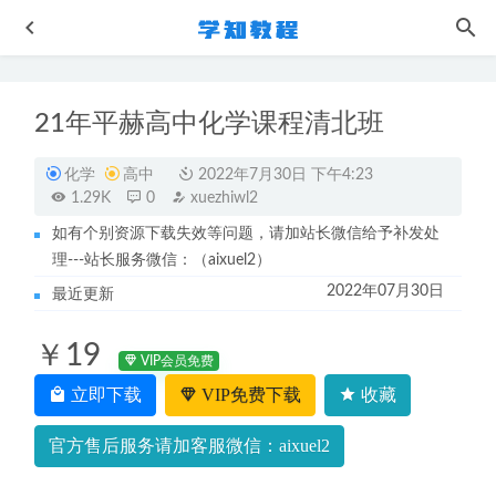
21年平赫高中化学课程清北班
化学
高中
2022年7月30日 下午4:23
1.29K
0
xuezhiwl2
如有个别资源下载失效等问题，请加站长微信给予补发处
理---站长服务微信：（aixuel2）
作业帮陈晨/刘聪23年高二语文网课教程+讲义（暑假班+秋
2022年07月30日
季班）
最近更新
2023-03-26
作业帮高中英语网课2023李播恩高三英语a视频教程+讲义
￥19
（暑假班+秋季班）
2022-12-11
VIP会员免费
高中历史网课教程段北辰23年高考历史视频教程全程班百度
立即下载
VIP免费下载
收藏
云资源下载
2022-09-23
官方售后服务请加客服微信：aixuel2
21年张艳平高中地理全年班视频教程
2022-07-31
21天思维导图+知识卡片XMind 2020思维导图软件解密