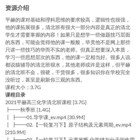
2022-10-10
资源介绍
平赫的课对基础和理科思维的要求较高，逻辑性也很强，
他的课拓展很多，清北班有很大一部分内容是真正的清北
学生才需要掌握的内容！如果只是想学一些做题技巧层面
的东西，可能会觉得他的课一般般，毕竟他不是网上那些
只讲一些技巧的华而不实的老师。但真正想要深入本质，
学习一些思想层次的东西，他的课一定相当好。很多人说
都说猿辅导的清北班很水，其他老师或许是这样，但平赫
的清北班不会，很硬，干货很多，很多知识你在学校完全
没听过，甚至是刷新你三观的东西。
课程大小：3.7G
课程目录
2021平赫高三化学清北班课程 [3.7G]
┣━━秋季班 [1.4G]
┃ ┣━━01.导学课_ev.mp4 [30.9M]
┃ ┣━━02.【一轮复习下】原子结构及元素周期_ev.mp4
[210.9M]