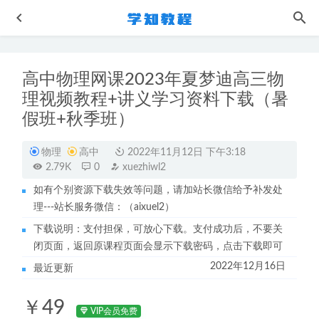
高中物理网课2023年夏梦迪高三物
理视频教程+讲义学习资料下载（暑
假班+秋季班）
物理
高中
2022年11月12日 下午3:18
2.79K
0
xuezhiwl2
作业帮2023宋雨晴高一物理视频教程+讲义（暑假班+秋季
班）
2023-04-07
如有个别资源下载失效等问题，请加站长微信给予补发处
理---站长服务微信：（aixuel2）
作业帮2022周峤矞高二政治全年班课程+课堂笔记+讲义
2023-07-17
下载说明：支付担保，可放心下载。支付成功后，不要关
闭页面，返回原课程页面会显示下载密码，点击下载即可
复旦女神教师陈果幸福哲学课教程
2023-05-19
2022年12月16日
最近更新
大学数学网课教程吉林大学陈殿友高等数学视频教程128讲
2022-10-30
￥49
初中化学网课教程简单学习网荣顺杰初三化学中考视频教程
VIP会员免费