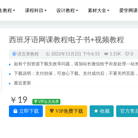
生教程
课程科目
设计教程
素材大全
爱学网课
西班牙语网课教程电子书+视频教程
语言类教程
2022年11月2日 下午6:55
1.15K
0
如有个别资源下载失效等问题，请加站长微信给予补发处理---站长服务
帮邵娜2023高二语文网课教程+讲义暑假班
2023-03-27
下载说明：支付担保，可放心下载。支付成功后，不要关闭页面
网课教程简单学习网初一语文教程文言文专题训练视频教程
2022-
最近更新
年乘风高三语文视频教程百度云资源下载
2022-09-21
￥19
网课教程2022【周帅S】高考数学二轮复习资料视频教程
2022-09-
VIP会员免费
023张亚柔高三语文a班课程23年高考语文二三轮复习教程春季班
立即下载
VIP免费下载
收藏
官方售后
2