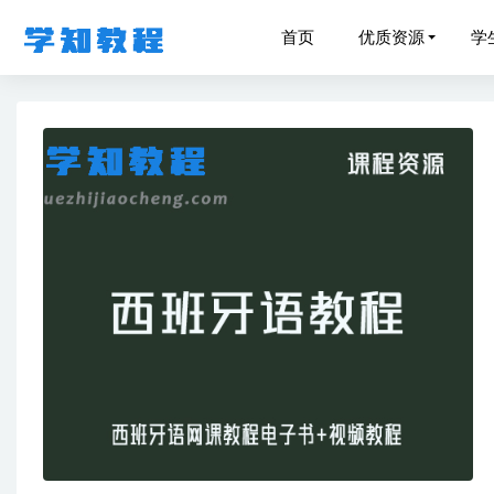
首页
优质资源
学
23年作业
初中语文
2023
高中数学
作业帮2