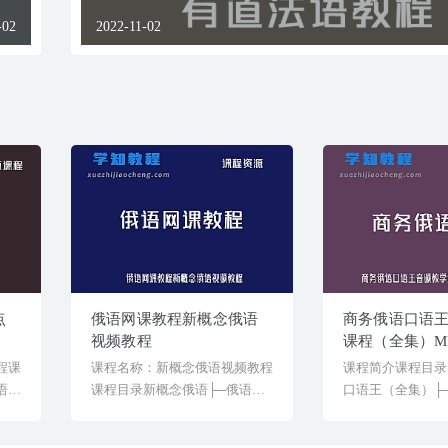
-02
2022-11-02
点
俄语网课教程新概念俄语
商务俄语口语
视频教程
课程（全集）M
程课
课程名称：新概念俄语视频教程
课程简介课程目录
语
课程目录新概念俄语├─俄语字
口语王（全集）├
母笔顺动画.exe[&hel...
0627│├─第一[&hell