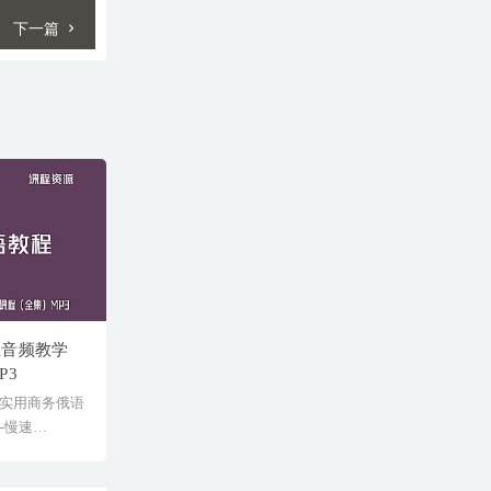
下一篇
王音频教学
P3
实用商务俄语
─慢速
ip...