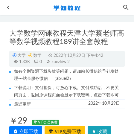
大学数学网课教程天津大学蔡老师高
等数学视频教程189讲全套教程
大学
数学
2022年10月29日 下午4:42
1.33K
0
xuezhiwl2
如有个别资源下载失效等问题，请加站长微信给予补发处
猿辅导高中化学网课教程22年【廖耀华】高三化学A+视频
理---站长服务微信：（aixuel2）
教程+讲义
2022-08-19
下载说明：支付担保，可放心下载。支付成功后，不要关
作业帮王瑾高三化学a全年班（暑/秋/寒/春班/密训班）
闭页面，返回原课程页面会显示下载密码，点击下载即可
2023-10-03
2022年10月29日
最近更新
作业帮2023聂宁高二英语a+春季班
2023-07-31
2021刘佳彬高中政治教程全年视频教程+讲义
2022-08-11
￥29
拾伍课堂小升初中语文视频教程+讲义
VIP会员免费
2022-10-11
立即下载
VIP免费下载
收藏