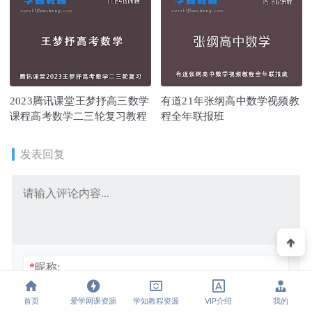
2023腾讯课堂王梦抒高三数学
有道21年张纲高中数学视频教
课程高考数学二三轮复习教程
程全年联报班
发表回复
*
昵称:
*
邮箱:
首页
爱学网课资源
学知教程资源
VIP介绍
我的