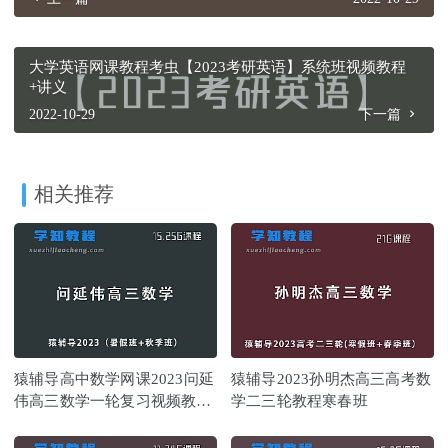
大学英语网课教程考虫【2023考研英语】系统班视频教程
+讲义
2022-10-29
下一篇
相关推荐
猿辅导高中数学网课2023问延
猿辅导2023孙明杰高三高考数
伟高三数学一轮复习视频教程
学二三轮教程寒春班
（暑假班+秋季班）