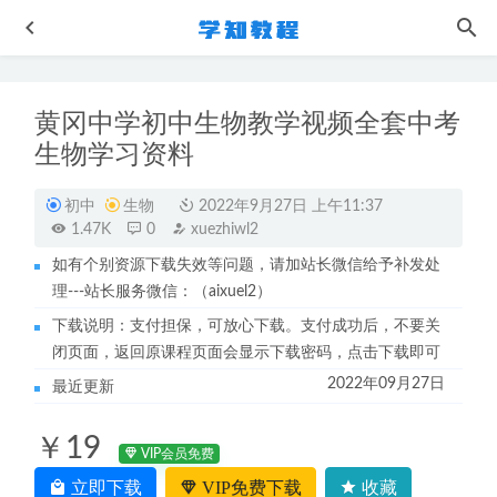
黄冈中学初中生物教学视频全套中考
生物学习资料
初中
生物
2022年9月27日 上午11:37
1.47K
0
xuezhiwl2
如有个别资源下载失效等问题，请加站长微信给予补发处
作业帮2023秦琳高三政治a+春季班高考政治二三轮复习视频
理---站长服务微信：（aixuel2）
教程+课堂笔记
2023-06-07
下载说明：支付担保，可放心下载。支付成功后，不要关
作业帮2023何连伟高二物理a+春季班视频教程+课堂笔记
闭页面，返回原课程页面会显示下载密码，点击下载即可
2023-07-22
2022年09月27日
最近更新
高中政治网课教程学魁榜孙倩璐高中政治秒杀课视频教程
2022-09-08
￥19
政法大学(半亩方塘)法学考试视频教程+讲义-民法/民诉/刑
VIP会员免费
法/刑诉教学课程
2022-11-30
立即下载
VIP免费下载
收藏