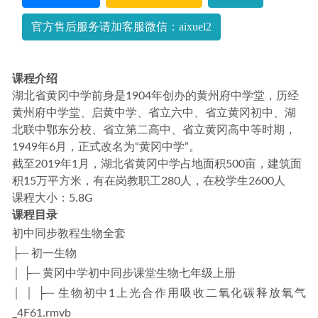
凉学长23年高三数学课程+讲义全年班
2023-10-15
官方售后服务请加客服微信：aixuel2
课程介绍
湖北省黄冈中学前身是1904年创办的黄州府中学堂，历经
黄州府中学堂、启黄中学、省立六中、省立黄冈初中、湖
北联中鄂东分校、省立第二高中、省立黄冈高中等时期，
1949年6月，正式改名为“黄冈中学”。
截至2019年1月，湖北省黄冈中学占地面积500亩，建筑面
积15万平方米，有在岗教职工280人，在校学生2600人
课程大小：5.8G
课程目录
初中同步教程生物全套
├─ 初一生物
│ ├─ 黄冈中学初中同步课堂生物七年级上册
│ │ ├─ 生物初中1上光合作用吸收二氧化碳释放氧气
_4F61.rmvb