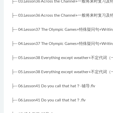
├─ 03.Lesson36 Across the Channel+一般将来时复习及特
├─ 03.Lesson36 Across the Channel+一般将来时复习及特殊
├─ 04.Lesson37 The Olympic Games+特殊疑问句+Writ
├─ 04.Lesson37 The Olympic Games+特殊疑问句+Writ
├─ 05.Lesson38 Everything except weather+不定
├─ 05.Lesson38 Everything except weather+不定
├─ 06.Lesson41 Do you call that hat？-辅导.flv
├─ 06.Lesson41 Do you call that hat？.flv