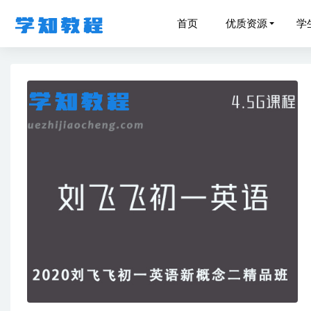
首页
优质资源
学
猿辅导2
猿辅导2
打造完美
学而思小
高中政治