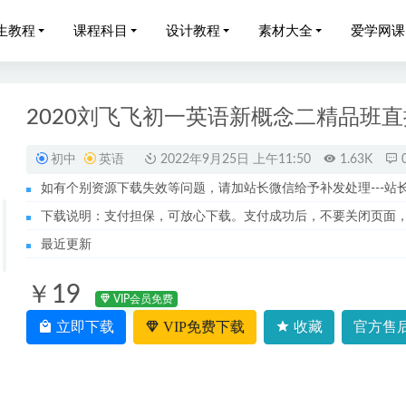
生教程
课程科目
设计教程
素材大全
爱学网课
2020刘飞飞初一英语新概念二精品班
初中
英语
2022年9月25日 上午11:50
1.63K
如有个别资源下载失效等问题，请加站长微信给予补发处理---站长服务
023郑少龙高三高考物理二三轮教程寒春班
2023-10-09
下载说明：支付担保，可放心下载。支付成功后，不要关闭页面
022唐浩那木德高三历史a+班高考复习视频教程+讲义全年班
2023-0
最近更新
老公-夫妻生活/家庭生活/和谐家庭必备
2023-03-26
￥19
学英语褚连50讲乐学英语五级教程
2022-10-13
VIP会员免费
教学课程-王雪政治教学视频
立即下载
VIP免费下载
收藏
官方售后
2022-08-14