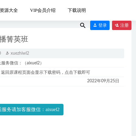
资源大全
VIP会员介绍
下载说明
登录
注册
直播箐英班
0
xuezhiwl2
微信：（aixuel2）
，返回原课程页面会显示下载密码，点击下载即可
4-17
2022年09月25日
服务请加客服微信：aixuel2