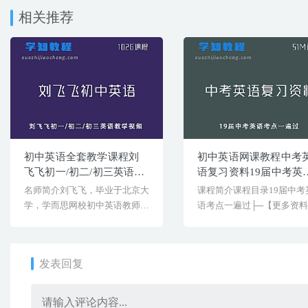
相关推荐
初中英语全套教学课程刘
初中英语网课教程中考
飞飞初一/初二/初三英语教
语复习资料19届中考英
学视频
考点一遍过
名师简介刘飞飞，毕业于北京大
课程简介课程目录19届中考
学，学而思网校初中英语教师。
语考点一遍过├─【更多资
编写教材作品，新东方《中[&...
看资料堂网站：www[&he...
发表回复