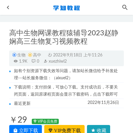
高中生物网课教程猿辅导2023赵静
娴高三生物复习视频教程
生物
高中
2022年9月18日 上午11:26
1.9K
0
xuezhiwl2
如有个别资源下载失效等问题，请加站长微信给予补发处
学而思培优2020 五年级语文数学全套直播视频课程
2022-
理---站长服务微信：（aixuel2）
10-14
下载说明：支付担保，可放心下载。支付成功后，不要关
腾讯课堂高中数学网课教程2023王梦抒高三数学视频教程全
闭页面，返回原课程页面会显示下载密码，点击下载即可
年班
2022-11-14
2022年11月26日
最近更新
作业帮2023张亚柔高三语文s班23年高考语文二三轮复习春
季班
2023-06-11
￥29
22年陆艳华高中化学一轮复习视频教程
2022-08-04
VIP会员免费
韩语发音教学视频叫你怎样学韩语
2022-11-03
立即下载
VIP免费下载
收藏