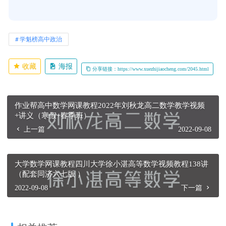
学魁榜高中政治
收藏
海报
分享链接：https://www.xuezhijiaocheng.com/2045.html
作业帮高中数学网课教程2022年刘秋龙高二数学教学视频
+讲义（寒假+春季班）
上一篇
2022-09-08
大学数学网课教程四川大学徐小湛高等数学视频教程138讲
（配套同济六七版 ）
2022-09-08
下一篇