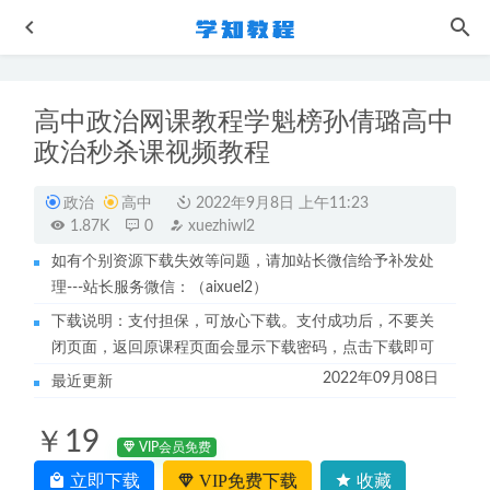
高中政治网课教程学魁榜孙倩璐高中
政治秒杀课视频教程
政治
高中
2022年9月8日 上午11:23
1.87K
0
xuezhiwl2
如有个别资源下载失效等问题，请加站长微信给予补发处
作业帮2023林森高三化学a班23年高考物理二三轮复习寒假
理---站长服务微信：（aixuel2）
班+春季班
2023-06-29
下载说明：支付担保，可放心下载。支付成功后，不要关
腾讯课堂-30天教你做“网红讲师”
2023-05-29
闭页面，返回原课程页面会显示下载密码，点击下载即可
桌叔增肌入门教学课程
2023-06-04
2022年09月08日
最近更新
有道2023高东辉高三化学课程高考化学二三轮复习春季班
+冲刺班
2023-06-20
￥19
22年6月考虫英语六级听力虐耳精听专项训练教程
VIP会员免费
2022-11-
25
立即下载
VIP免费下载
收藏