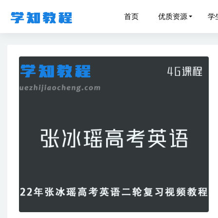
首页
优质资源
学
凉学长2
猿辅导2
作业帮2
21年乐
学前育儿