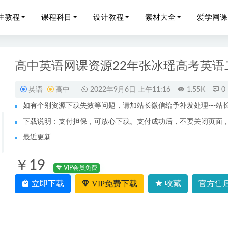
生教程
课程科目
设计教程
素材大全
爱学网课
高中英语网课资源22年张冰瑶高考英语
英语
高中
2022年9月6日 上午11:16
1.55K
0
如有个别资源下载失效等问题，请加站长微信给予补发处理---站长服务
3年高三数学课程+讲义全年班
2023-10-15
下载说明：支付担保，可放心下载。支付成功后，不要关闭页面
022宁致远高三物理a+班高考复习视频教程+讲义全年班
2023-04-19
最近更新
023古容容高三英语s班高考二轮复习视频教程+课堂笔记寒假班
20
￥19
学高中教程陈焕文高考语文视频教程+讲义全套课程
2022-07-27
VIP会员免费
教育璐瑶妈妈私房育儿课程
立即下载
VIP免费下载
收藏
官方售后
2022-10-26