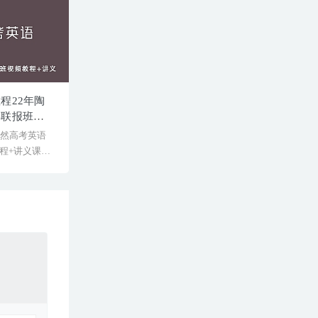
程22年陶
年联报班视
陶然高考英语
程+讲义课程
[&h...