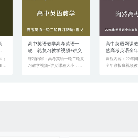
高
高中英语教学高考英语一
高中英语网课教
料
轮二轮复习教学视频+讲义
然高考英语全
频教程+讲义
师；
课程内容：高考英语一轮二轮复
课程内容：22年
组
习教学视频+讲义课程大小：
全年联报班视频教
作文
7.36G课程目录高三英[&h...
大小：89G课程目录2