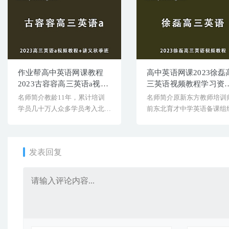
作业帮高中英语网课教程
高中英语网课2023徐磊
2023古容容高三英语a视频
三英语视频教程学习资
教程+讲义秋季班
下载
名师简介教龄11年，累计培训
名师简介原新东方教师培训
学员几十万人众多学员考入北京
前东北育才中学英语备课组
大学、清华大学等985，[&...
长；连续8年压中高考英语
[...
发表回复