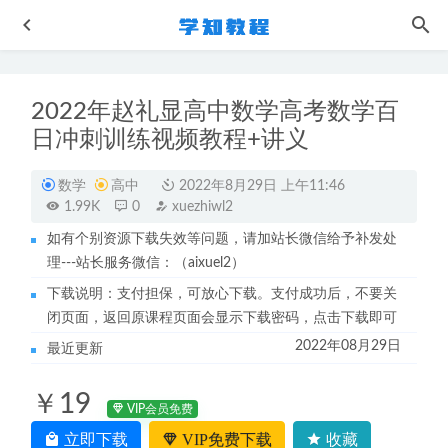
2022年赵礼显高中数学高考数学百
日冲刺训练视频教程+讲义
数学
高中
2022年8月29日 上午11:46
1.99K
0
xuezhiwl2
如有个别资源下载失效等问题，请加站长微信给予补发处
高中语网课教程22年姜博杨高考语文一轮复习联保班视频
理---站长服务微信：（aixuel2）
2022-08-16
下载说明：支付担保，可放心下载。支付成功后，不要关
中华上下五千年动画片全套视频
2022-10-26
闭页面，返回原课程页面会显示下载密码，点击下载即可
夏梦迪2024高三物理一二三轮复习全年班网课教程
2024-08-
2022年08月29日
最近更新
29
法语网课视频教程发音规则网课教程
2022-11-02
￥19
猿辅导2022郑少龙高三物理a+班高考二三轮复习视频教程
VIP会员免费
+讲义（寒假班+春季班）
2023-04-16
立即下载
VIP免费下载
收藏