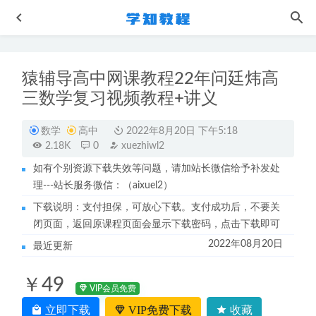
猿辅导高中网课教程22年问廷炜高
三数学复习视频教程+讲义
数学
高中
2022年8月20日 下午5:18
2.18K
0
xuezhiwl2
如有个别资源下载失效等问题，请加站长微信给予补发处
小学语文网课教程窦神三年级全明星大语文视频教程+讲义
理---站长服务微信：（aixuel2）
2022-10-19
下载说明：支付担保，可放心下载。支付成功后，不要关
作业帮高中政治网课2023秦琳高三政治a+视频教程+讲义
闭页面，返回原课程页面会显示下载密码，点击下载即可
（暑假班+秋季班）
2022-12-12
2022年08月20日
最近更新
2023作业帮何连伟高二物理a+班寒假班视频教程+课堂笔记
2023-05-12
￥49
湘菜做法教程全集
2023-07-14
VIP会员免费
高中政治学习资料23年马宇轩高三政治视频教程网课资源下
立即下载
VIP免费下载
收藏