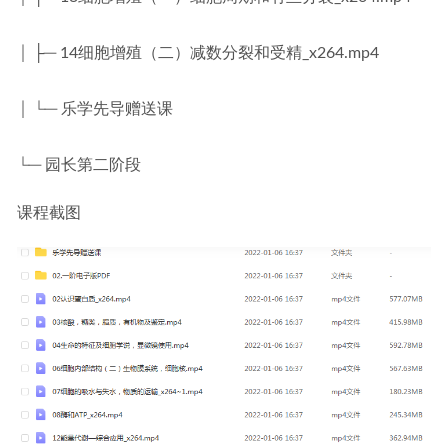
│ ├─ 14细胞增殖（二）减数分裂和受精_x264.mp4
│ └─ 乐学先导赠送课
└─ 园长第二阶段
课程截图