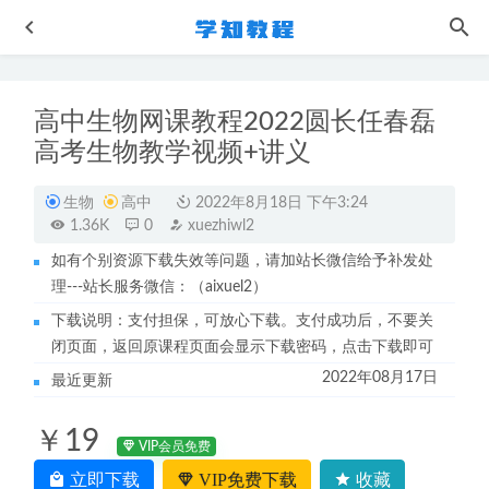
高中生物网课教程2022圆长任春磊
高考生物教学视频+讲义
生物
高中
2022年8月18日 下午3:24
1.36K
0
xuezhiwl2
如有个别资源下载失效等问题，请加站长微信给予补发处
作业帮2022刘聪高三语文复习视频教程+讲义（寒假班+春季
理---站长服务微信：（aixuel2）
班）
2023-04-11
下载说明：支付担保，可放心下载。支付成功后，不要关
初中地理网课教程简单学习网谷老师初二地理视频教程全套
闭页面，返回原课程页面会显示下载密码，点击下载即可
2022-10-08
2022年08月17日
最近更新
学魁榜高考课程孙倩璐高考政治冲刺课视频教程+讲义习题
2022-07-26
￥19
初中物理网课教程-简单学习网初二物理视频教程全套课程
VIP会员免费
+讲义（ 田鹏-郝老师-闫芳）
2022-10-08
立即下载
VIP免费下载
收藏