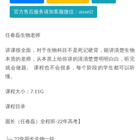
作业帮2022苏萧伊高三生物视频教程+讲义全年班（暑假+秋
季+寒假+春季）
2023-04-09
官方售后服务请加客服微信：aixuel2
任春磊生物老师
讲课很全面，对于生物科目不是死记硬背，能讲清楚生物
本质的老师，从本质上给你讲的清清楚楚明明白白，听完
就会做题。 课程也不会很多，每个阶段的学生都可以听
懂。
课程大小：7.11G
课程目录
圆长（任春磊）全程班-22年高考】
└─ 22年园长生物一轮