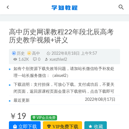
高中历史网课教程22年段北辰高考
历史教学视频+讲义
历史
高中
2022年8月18日 上午9:57
1.62K
0
xuezhiwl2
如有个别资源下载失效等问题，请加站长微信给予补发处
2023腾讯课堂王梦抒高三数学课程高考数学二三轮复习教程
理---站长服务微信：（aixuel2）
2023-06-18
下载说明：支付担保，可放心下载。支付成功后，不要关
猿辅导高中化学教程2023铁健栩高一化学视频教程暑假班
闭页面，返回原课程页面会显示下载密码，点击下载即可
2022-09-11
2022年08月17日
最近更新
猿辅导勇哥高中数学数列专题训练视频教程
2022-08-07
作业帮2023张亚柔高三语文a二三轮复习视频教程+课堂笔记
￥19
寒假班
2023-04-21
VIP会员免费
西安羊肉泡馍做法教程
2023-07-07
立即下载
VIP免费下载
收藏