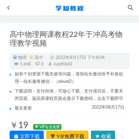
高中物理网课教程22年于冲高考物
理教学视频
物理
高中
2022年8月17日 下午8:04
1.46K
0
xuezhiwl2
如有个别资源下载失效等问题，请加站长微信给予补发处
聂宁英语网课作业帮高中2023聂宁高一英语a+班教程寒春班
理---站长服务微信：（aixuel2）
（寒假班+春季班）
2024-01-08
下载说明：支付担保，可放心下载。支付成功后，不要关
美容院手法视频教程
2023-06-05
闭页面，返回原课程页面会显示下载密码，点击下载即可
作业帮2023王群高三地理a+春季班高考地理二三轮复习视频
2022年08月17日
最近更新
教程+课堂笔记
2023-06-08
高中化学教学课程2023作业帮林森高中化学s全年班视频教
￥19
程+讲义（暑假班）
2022-09-15
VIP会员免费
作业帮2022康冲高一化学a+全年班教程+课堂笔记+讲义
立即下载
VIP免费下载
收藏